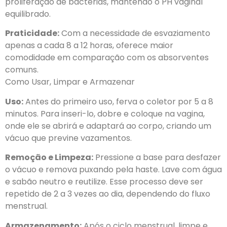
proliferação de bactérias, mantendo o PH vaginal
equilibrado.
Praticidade:
Com a necessidade de esvaziamento
apenas a cada 8 a 12 horas, oferece maior
comodidade em comparação com os absorventes
comuns.
Como Usar, Limpar e Armazenar
Uso:
Antes do primeiro uso, ferva o coletor por 5 a 8
minutos. Para inseri-lo, dobre e coloque na vagina,
onde ele se abrirá e adaptará ao corpo, criando um
vácuo que previne vazamentos.
Remoção e Limpeza:
Pressione a base para desfazer
o vácuo e remova puxando pela haste. Lave com água
e sabão neutro e reutilize. Esse processo deve ser
repetido de 2 a 3 vezes ao dia, dependendo do fluxo
menstrual.
Armazenamento:
Após o ciclo menstrual, limpe e