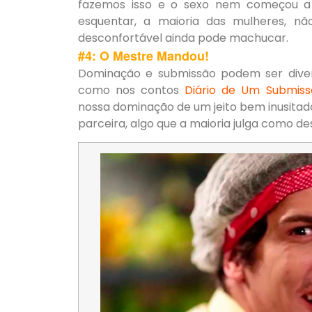
fazemos isso e o sexo nem começou a 
esquentar, a maioria das mulheres, 
desconfortável ainda pode machucar.
#4: O Mestre Mandou!
Dominação e submissão podem ser diver
como nos contos
Diário de Um Submiss
nossa dominação de um jeito bem inusita
parceira, algo que a maioria julga como de