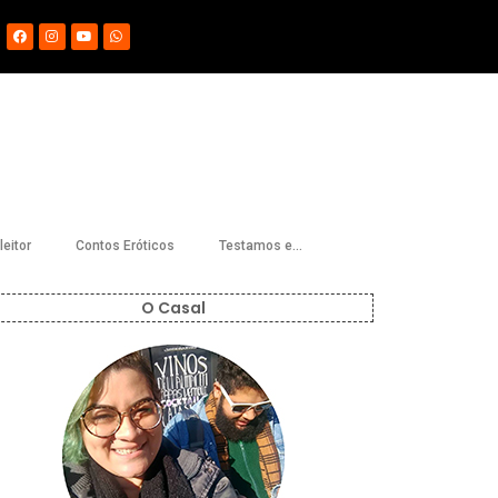
eitor
Contos Eróticos
Testamos e…
O Casal