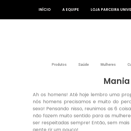
INÍCIO
A EQUIPE
LOJA PARCEIRA UNIV
Produtos
Saúde
Mulheres
Cu
Mania
Ah os homens! Até hoje lembro uma propa
nós homens precisamos e muito do perd
sexo! Pensando nisso, reunimos as 6 coi
não fazem muito sentido para as mulhere
ser respeitadas sempre! Então, sem mai
gente rir um pouco!