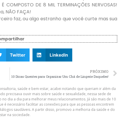
RIS É COMPOSTO DE 8 MIL TERMINAÇÕES NERVOSAS!
aça, NÃO FAÇA!
rceiro faz, ou algo estranho que você curte mas sua
ompartilhar
Twitter
LinkedIn
PRÓXIMO
10 Dicas Quentes para Organizar Um Chá de Lingerie Daqueles!
nsultoria, saúde e bem-estar, acabei notando que queriam ir além da
do precisava ouvir mais sobre saúde e sexualidade, nessa sede de
o no dia a dia para melhorar meus relacionamentos. Já são mais de 10
que é necessário facilitar as conexões para que as pessoas encontrem
diálogos saudáveis. A partir disso, promovo a melhoria da saúde e do
star na sociedade.