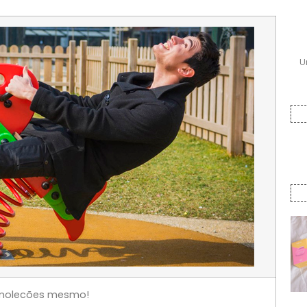
U
molecões mesmo!