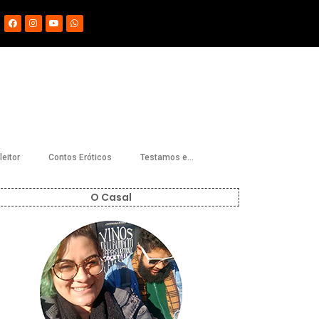
eitor
Contos Eróticos
Testamos e…
O Casal