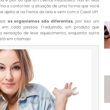
a é pior do que um cliente insatisfeito não é? Mas
rma a contornar a situação de uma forma que você
 se ajeita ai na frente da tela e vem com o Casal UP!
isa:
os organismos são diferentes
, por isso um
es em cada pessoa. Traduzindo, um produto que
 sensação de leve aquecimento, enquanto outra
está em chamas!