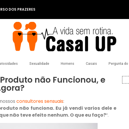
ERSO DOS PRAZERES
riosidades
Sexualidade
Homens
Casais
Pergunta do l
O Produto não Funcionou, e
gora?
 nossos
consultores sensuais
:
produto não funciona. Eu já vendi varios dele e
que não teve efeito nenhum. O que eu faço?
“.