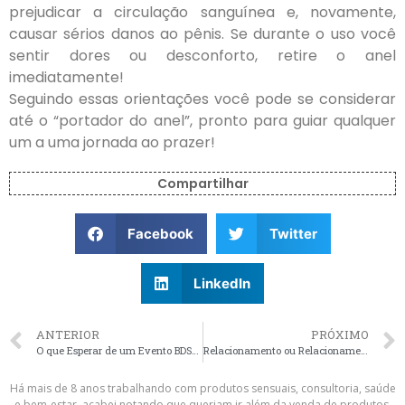
prejudicar a circulação sanguínea e, novamente,
causar sérios danos ao pênis. Se durante o uso você
sentir dores ou desconforto, retire o anel
imediatamente!
Seguindo essas orientações você pode se considerar
até o “portador do anel”, pronto para guiar qualquer
um a uma jornada ao prazer!
Compartilhar
Facebook
Twitter
LinkedIn
ANTERIOR
PRÓXIMO
O que Esperar de um Evento BDSM?
Relacionamento ou Relacionamento Sério?
Há mais de 8 anos trabalhando com produtos sensuais, consultoria, saúde
e bem-estar, acabei notando que queriam ir além da venda de produtos.