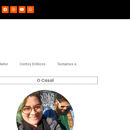
eitor
Contos Eróticos
Testamos e…
O Casal