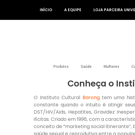
INÍCIO
A EQUIPE
LOJA PARCEIRA UNIV
Produtos
Saúde
Mulheres
Cu
Conheça o Insti
O Instituto Cultural
Barong
tem uma histó
constante quando o intuito é atingir se
DST/HIV/Aids, Hepatites, Gravidez Inesper
ilícitas. Criado em 1996, com a característ
conceito de “marketing social itinerante”
saúde sexual e reprodutiva entre a popula