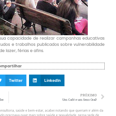
sua capacidade de realizar campanhas educativas
tudos e trabalhos publicados sobre vulnerabilidade
lazer, férias e afins.
ompartilhar
Twitter
LinkedIn
PRÓXIMO
der
Um Café e um Sexo Oral!
nsultoria, saúde e bem-estar, acabei notando que queriam ir além da
do precisava ouvir mais sobre saúde e sexualidade, nessa sede de