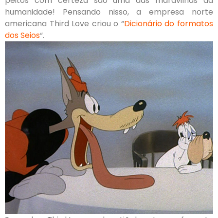
peitos com certeza são uma das maravilhas da
humanidade! Pensando nisso, a empresa norte
americana Third Love criou o “
Dicionário do formatos
dos Seios
“.