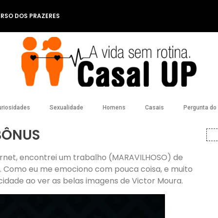
ERSO DOS PRAZERES
riosidades
Sexualidade
Homens
Casais
Pergunta do l
BÔNUS
rnet, encontrei um trabalho (MARAVILHOSO) de
hos. Como eu me emociono com pouca coisa, e muito
licidade ao ver as belas imagens de Victor Moura.