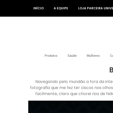
INÍCIO
A EQUIPE
LOJA PARCEIRA UNIV
Produtos
Saúde
Mulheres
Cu
Navegando pelo mundão a fora da inte
fotografia que me fez ter ciscos nos ol
facilmente, claro que chorei rios de fe