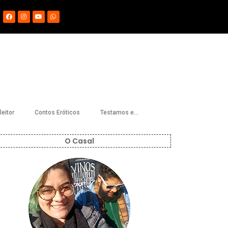
eitor
Contos Eróticos
Testamos e…
O Casal