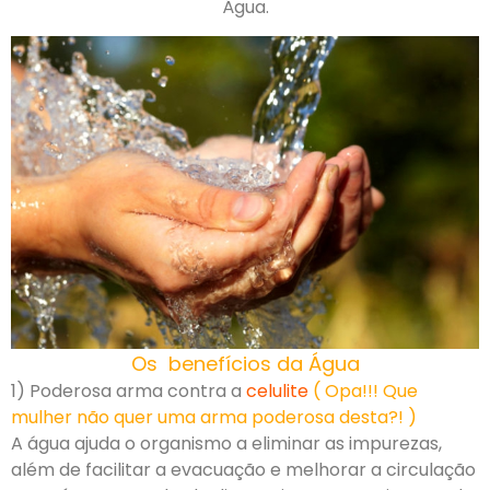
Água.
Os benefícios da Água
1) Poderosa arma contra a
celulite
( Opa!!! Que
mulher não quer uma arma poderosa desta?! )
A água ajuda o organismo a eliminar as impurezas,
além de facilitar a evacuação e melhorar a circulação