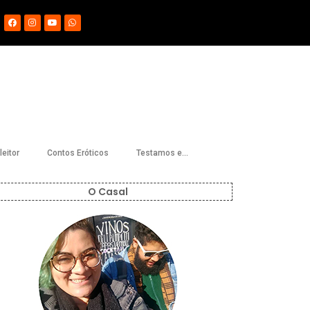
eitor
Contos Eróticos
Testamos e…
O Casal