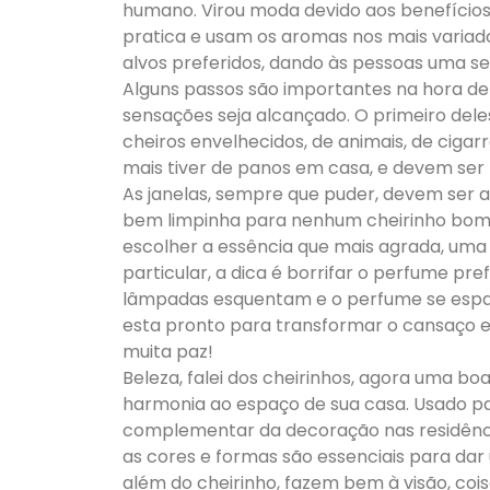
humano. Virou moda devido aos benefícios
pratica e usam os aromas nos mais variado
alvos preferidos, dando às pessoas uma sen
Alguns passos são importantes na hora de 
sensações seja alcançado. O primeiro deles
cheiros envelhecidos, de animais, de cigarr
mais tiver de panos em casa, e devem ser 
As janelas, sempre que puder, devem ser ab
bem limpinha para nenhum cheirinho bom m
escolher a essência que mais agrada, um
particular, a dica é borrifar o perfume p
lâmpadas esquentam e o perfume se espal
esta pronto para transformar o cansaço e 
muita paz!
Beleza, falei dos cheirinhos, agora uma bo
harmonia ao espaço de sua casa. Usado pa
complementar da decoração nas residência
as cores e formas são essenciais para dar 
além do cheirinho, fazem bem à visão, co