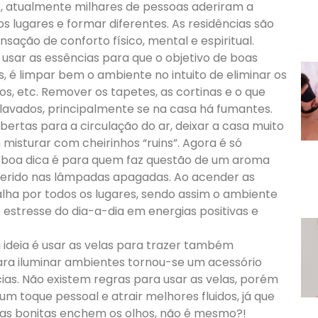
, atualmente milhares de pessoas aderiram a
s lugares e formar diferentes. As residências são
sação de conforto físico, mental e espiritual.
usar as essências para que o objetivo de boas
, é limpar bem o ambiente no intuito de eliminar os
os, etc. Remover os tapetes, as cortinas e o que
lavados, principalmente se na casa há fumantes.
ertas para a circulação do ar, deixar a casa muito
isturar com cheirinhos “ruins”. Agora é só
a boa dica é para quem faz questão de um aroma
referido nas lâmpadas apagadas. Ao acender as
ha por todos os lugares, sendo assim o ambiente
estresse do dia-a-dia em energias positivas e
a ideia é usar as velas para trazer também
ra iluminar ambientes tornou-se um acessório
s. Não existem regras para usar as velas, porém
um toque pessoal e atrair melhores fluidos, já que
isas bonitas enchem os olhos, não é mesmo?!