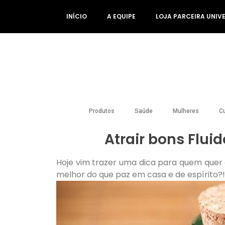
INÍCIO
A EQUIPE
LOJA PARCEIRA UNIV
Produtos
Saúde
Mulheres
Cu
Atrair bons Flui
Hoje vim trazer uma dica para quem quer 
melhor do que paz em casa e de espírito?