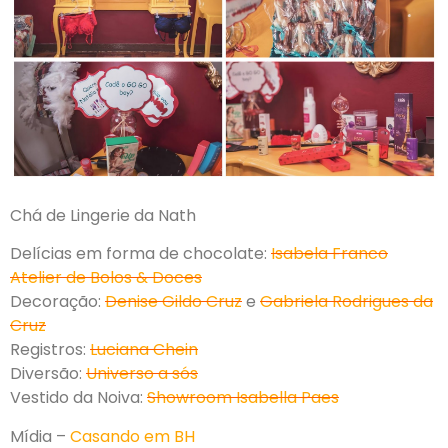
Chá de Lingerie da Nath
Delícias em forma de chocolate:
Isabela Franco
Atelier de Bolos & Doces
Decoração:
Denise Gildo Cruz
e
Gabriela Rodrigues da
Cruz
Registros:
Luciana Chein
Diversão:
Universo a sós
Vestido da Noiva:
Showroom Isabella Paes
Mídia –
Casando em BH